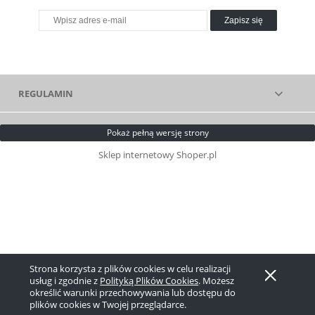
Zapisz się
REGULAMIN
Pokaż pełną wersję strony
Sklep internetowy Shoper.pl
Strona korzysta z plików cookies w celu realizacji
usług i zgodnie z
Polityką Plików Cookies
. Możesz
określić warunki przechowywania lub dostępu do
plików cookies w Twojej przeglądarce.