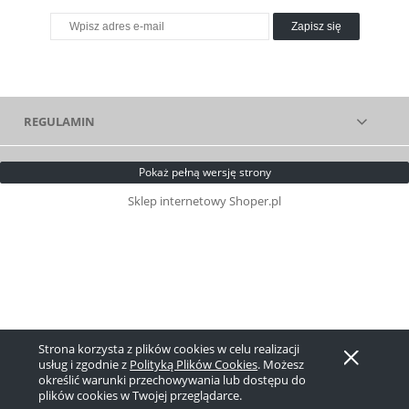
Zapisz się
REGULAMIN
Pokaż pełną wersję strony
Sklep internetowy Shoper.pl
Strona korzysta z plików cookies w celu realizacji
usług i zgodnie z
Polityką Plików Cookies
. Możesz
określić warunki przechowywania lub dostępu do
plików cookies w Twojej przeglądarce.